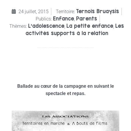
Ternois Bruaysis
24 juillet, 2015
Territoire:
Enfance
Parents
Publics:
,
L’adolescence
La petite enfance
Les
Thèmes:
,
,
activités supports à la relation
La 2ème NUIT MAGIQUE à Bailleul les Pernes
SPECTACLE VIVANT AVEC ANES,
Ballade au cœur de la campagne en suivant le
spectacle et repas.
Le 7 et le 8 août 2015