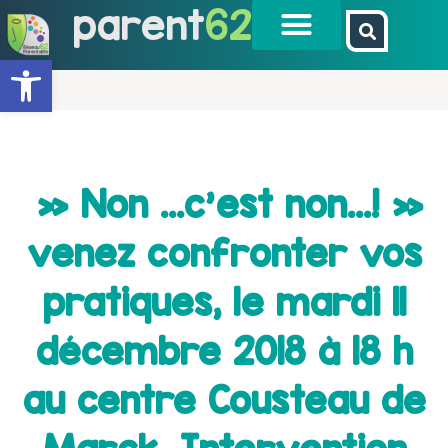
parent
62
Ouvrir la barre d’outils
» Non …c’est non…! »
venez confronter vos
pratiques, le mardi 11
décembre 2018 à 18 h
au centre Cousteau de