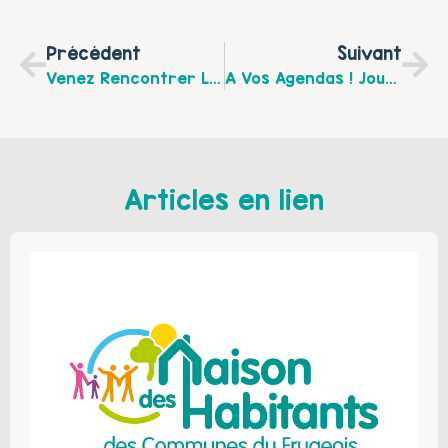
Précédent
Suivant
Venez Rencontrer Le Réseau Bulle (ensemble Pour L’autisme) Au Marché De Noël D’Ardres Samedi 1 Er (à 16h30) Et Dimanche 2 Décembre Au Centre Ville D’Ardres
A Vos Agendas ! Journée Départementale Du Réseau Parentalité 62 – Mardi 22 Janvier 2019 À Béthune
Articles en lien