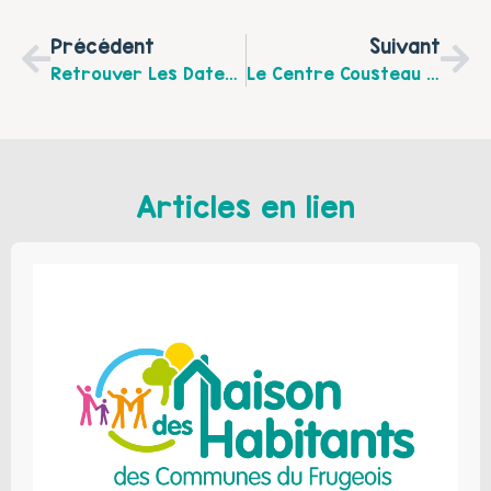
Précédent
Suivant
Retrouver Les Dates D’ouverture Du LAEP À La Maison De L’enfant À Guînes Et La Maison De Pays De L’Ardrésis À Ardres
Le Centre Cousteau À Marck Vous Propose Un Spectacle Sur La Gestion Des Émotions Des Enfants : Vendredi 29 Avril 18h30.
Articles en lien