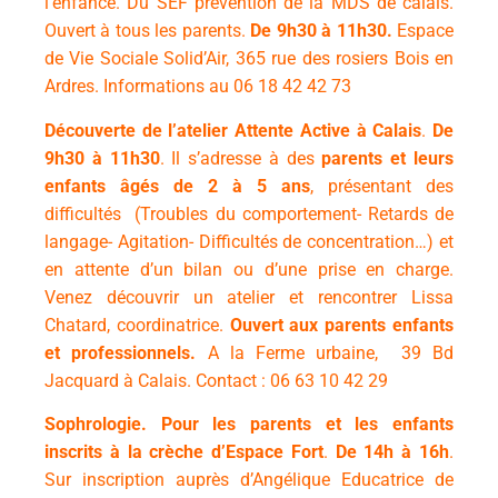
l’enfance.
Du SEF prévention de la MDS de calais.
Ouvert à tous les parents.
De
9h30 à 11h30.
Espace
de Vie Sociale Solid’Air, 365 rue des rosiers Bois en
Ardres.
Informations au 06 18 42 42 73
Découverte de l’atelier Attente Active à Calais
.
De
9h30 à 11h30
. Il s’adresse à des
parents et leurs
enfants âgés de 2 à 5 ans
,
présentant des
difficultés (Troubles du comportement- Retards de
langage- Agitation- Difficultés de concentration…) et
en attente d’un bilan ou d’une prise en charge.
Venez découvrir un atelier et rencontrer Lissa
Chatard, coordinatrice.
Ouvert aux parents enfants
et professionnels.
A la Ferme urbaine, 39 Bd
Jacquard à Calais. Contact : 06 63 10 42 29
Sophrologie. Pour l
es parents et les enfants
inscrits à la crèche d’Espace Fort
.
De
14h à 16h
.
Sur inscription auprès d’Angélique Educatrice de