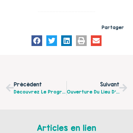
Partager
Précédent
Suivant
Découvrez Le Programme « Parent’hèse » De Mars À Mai 2018 Organisé Par La Communauté De Communes Des 7 Vallées
Ouverture Du Lieu D’Accueil Enfants Parents « Au Fil De L’Eau » À Berck-Sur-Mer Le Mardi 3 Avril 2018 De 14 H À 16 H
Articles en lien