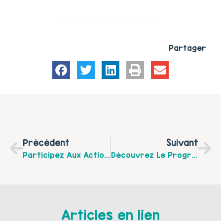
Partager
Précédent
Suivant
Participez Aux Actions Proposées Par Le Centre Social Intercommunal De Desvres-Samer, Pour La Journée Internationale Des Droits Des Femmes
Découvrez Le Programme De La Semaine Nationale De La Petite Enfance Sur Saint-Martin-Boulogne Du 21 Au 25 Mars
Articles en lien