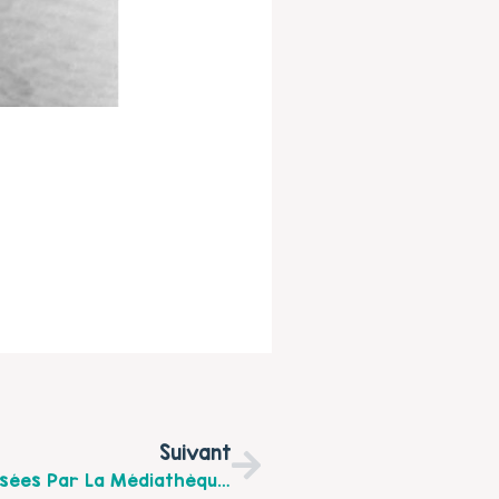
Suivant
Découvrez Les Actions En Famille Proposées Par La Médiathèque D’Auchy-Lès-Hesdin