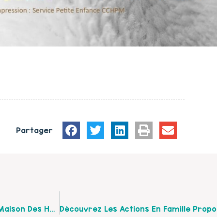
Partager
Découvrez Le Planning Des Actions Familles De La Maison Des Habitants Des Communes Du Frugeois Pour Le Mois De Mars 2023