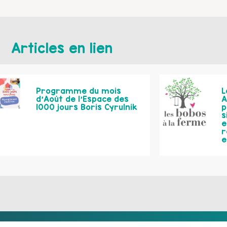
Articles en lien
Programme du mois
L
d’Août de l’Espace des
A
1000 jours Boris Cyrulnik
p
s
e
r
e