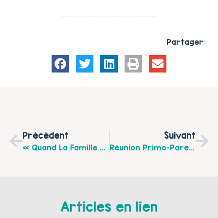
Partager
Précédent
Suivant
« Quand La Famille S’amuse ! » Organisé Par A Petits Pas Le Samedi 21 Octobre De 9 H 30 À 12 H À Ruisseauville
Réunion Primo-Parents « Devenir Parent, Une Nouvelle Vie Qui Commence » Le Mercredi 18 Octobre 2017 De 14 H À 16 H À Montreuil-Sur-Mer
Articles en lien