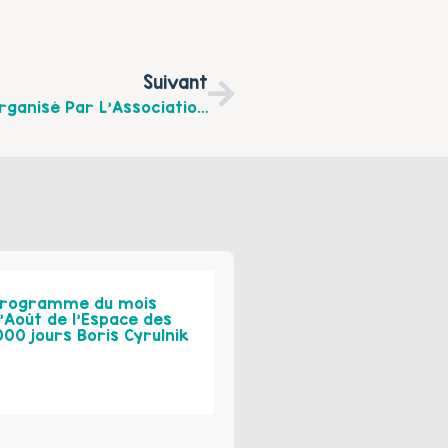
Suivant
Participez À L’atelier Jeux De Société Organisé Par L’Association DSU, Le Vendredi 29 Avril 2022 À 17h30
rogramme du mois
’Août de l’Espace des
000 jours Boris Cyrulnik