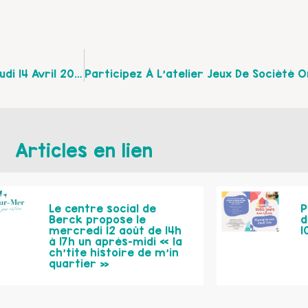
Le DSU Organise Un Atelier Lecture Créative, Le Jeudi 14 Avril 2022 À 9h30
Articles en lien
Le centre social de
P
Berck propose le
d
mercredi 12 août de 14h
1
à 17h un après-midi « la
ch’tite histoire de m’in
quartier »