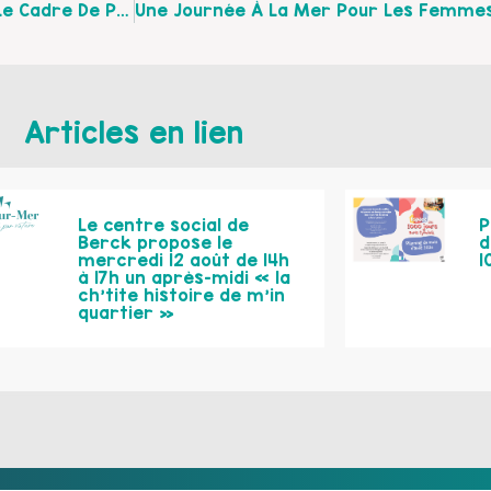
Lectures Olfactives Au Louvre Lens Cet Été Dans Le Cadre De Parc En Fête
Articles en lien
Le centre social de
P
Berck propose le
d
mercredi 12 août de 14h
1
à 17h un après-midi « la
ch’tite histoire de m’in
quartier »