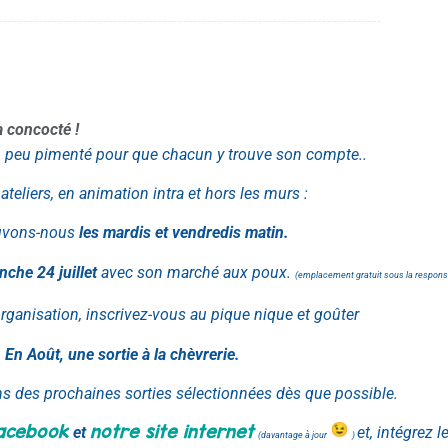
 concocté !
n peu pimenté pour que chacun y trouve son compte..
ateliers, en animation intra et hors les murs :
uvons-nous
les mardis et vendredis matin.
nche 24 juillet
avec son marché aux poux.
(emplacement gratuit sous la responsa
ganisation, inscrivez-vous au pique nique et goûter
En Août, une sortie à la chèvrerie.
 des prochaines sorties sélectionnées dès que possible.
acebook
notre site internet
et
et, intégrez 
(davantage à jour
)