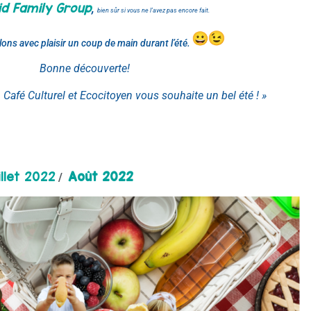
id Family Group
,
bien sûr si vous ne l’avez pas encore fait.
ons avec plaisir un coup de main durant l’été.
Bonne découverte!
,
Café
Culturel et Ecocitoyen vous souhaite un bel été ! »
illet 2022
Août 2022
/