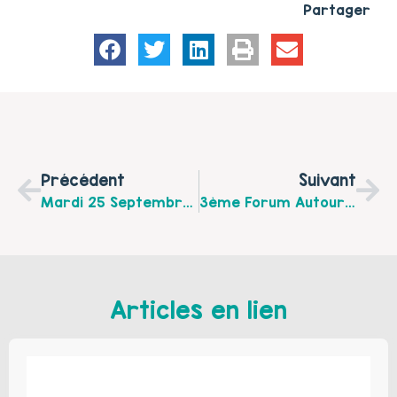
Partager
Précédent
Suivant
Mardi 25 Septembre 2018 De 9h30 À 11h30 C’est Le « Rendez-Vous Des Parents » Au Centre Social CAF D’Etaples-Sur-Mer
3ème Forum Autour De L’allaitement Le Jeudi 18 Octobre À Hucqueliers Et Le Vendredi 19 Octobre 2018 À Fruges
Articles en lien