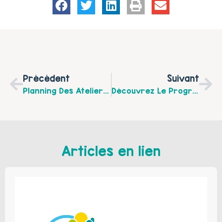
Précédent
Suivant
Planning Des Ateliers D’éveil Parents – Enfants De Mars Et Avril 2018 Du Jardin Des Mômes À Fruges
Découvrez Le Programme « Parent’hèse » De Mars À Mai 2018 Organisé Par La Communauté De Communes Des 7 Vallées
Articles en lien