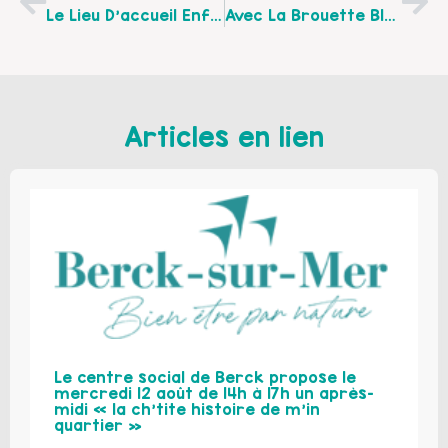
Le Lieu D’accueil Enfants-Parents D’Aire-Sur-La-Lys :
Avec La Brouette Bleue Du 11 Au 14 Avril Semaine POP UP À Bomy :
Articles en lien
Le centre social de Berck propose le
mercredi 12 août de 14h à 17h un après-
midi « la ch’tite histoire de m’in
quartier »