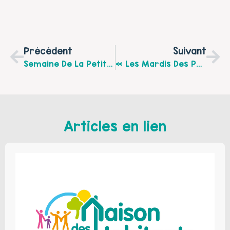
Précédent
Suivant
Semaine De La Petite Enfance Du 25 Au 30 Septembre À Grenay
« Les Mardis Des Parents » Du Centre Socioculturel Dumas De Lens : Prochaine Date Le 10 Octobre 2017 « Le Harcèlement, Parlons-En… »
Articles en lien