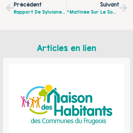
Précédent
Suivant
Rapport De Sylviane Giampino : Développement Du Jeune Enfant : Modes D’accueil / Formation Des Professionnels
"Matinée Sur Le Sommeil À La Ludothèque De Sains-En-Gohelle, Le Lundi 19 Septembre De 10h À 11h30, En Partenariat Avec La MDS De Bully-Les-Mines
Articles en lien