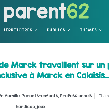
parent
62
TERRITOIRES
PUBLICS
THÈMES
e Marck travaillent sur un 
nclusive à Marck en Calaisis
En famille
Parents-enfants
Professionnels
,
,
Thèm
handicap
jeux
,