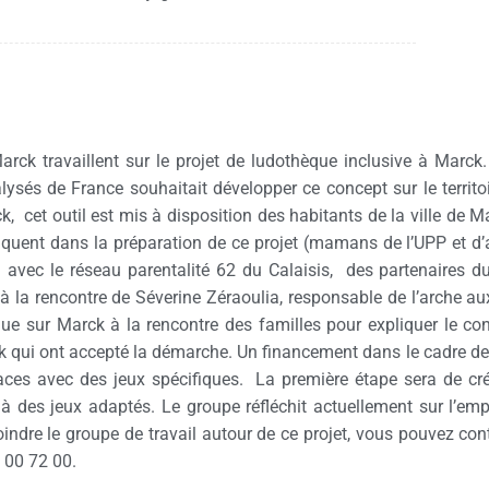
ck travaillent sur le projet de ludothèque inclusive à Marck
alysés de France souhaitait développer ce concept sur le territ
k, cet outil est mis à disposition des habitants de la ville de 
iquent dans la préparation de ce projet (mamans de l’UPP et d’a
en avec le réseau parentalité 62 du Calaisis, des partenaires du t
 la rencontre de Séverine Zéraoulia, responsable de l’arche au
nue sur Marck à la rencontre des familles pour expliquer le 
rck qui ont accepté la démarche. Un financement dans le cadre d
es avec des jeux spécifiques. La première étape sera de crée
s à des jeux adaptés. Le groupe réfléchit actuellement sur l’em
ndre le groupe de travail autour de ce projet, vous pouvez cont
 00 72 00.