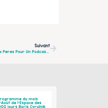
Suivant
Le Réseau OREHANE Donne La Parole Aux Pères Pour Un Podcast Sur La Thématique « ÊTRE PERE AUJOURD’HUI A L’HEURE DE LA CRISE SANITAIRE ».
rogramme du mois
’Août de l’Espace des
000 jours Boris Cyrulnik