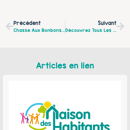
Précédent
Suivant
Chasse Aux Bonbons Déguisée Et Festive Au Parc Des Tintelleries À Boulogne Sur Mer Le Jeudi 30 Octobre De 14h À 17h.
Découvrez Tous Les Temps De Partage En Famille Proposés Par Le Centre Social Espace Maes – Boulogne Sur Mer.
Articles en lien