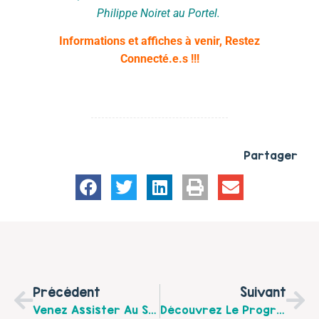
Philippe Noiret au Portel.
Informations et affiches à venir, Restez
Connecté.e.s !!!
Partager
Précédent
Suivant
Venez Assister Au Spectacle MDR, Un Spectacle Engagé Autour Du Harcèlement Scolaire Réalisé Par Des Habitants
Découvrez Le Programme Des Animations « Jeune Public » Du Quadrant, Réseau Des Bibliothèques De Boulogne-Sur-Mer