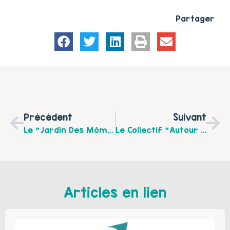
Partager
Précédent
Suivant
Le "Jardin Des Mômes" De Fruges Organise Une Table Ronde Le Mardi 3 Novembre 2015 De 19h45 À 21h45 "Génération Écrans" Eveil Ou Risque Chez Les Enfants?
Le Collectif "Autour Du Livre" Vous Invite À Un Petit Déjeuner Littéraire En Famille Le Samedi 14 Novembre 2015 À Partir De 8h30 À La Maison De La Petite Enfance D’Etaples Sur Mer
Articles en lien