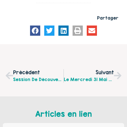
Partager
Précédent
Suivant
Session De Découverte Pédagogique « Compétences Psychosociales » Mercredi 14 Juin 2017 Sur Le Secteur Béthune Bruay, Organisé Par Le COREPS Nord Pas De Calais
Le Mercredi 31 Mai 2017: Jeux Coopératifs, Jeux De Société… Un Temps De Jeux Convivial Parents Enfants À La Maison Pour Tous De Lillers
Articles en lien