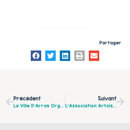
Partager
Précédent
Suivant
La Ville D’Arras Organise Du 12 Au 18 Mars « La Grande Semaine De La Petite Enfance » Sur Le Thème « Tout Bouge »
L’Association Artois Autisme 62 Organise Plusieurs Actions Dans Le Cadre Du Mois De L’Autisme En Avril.