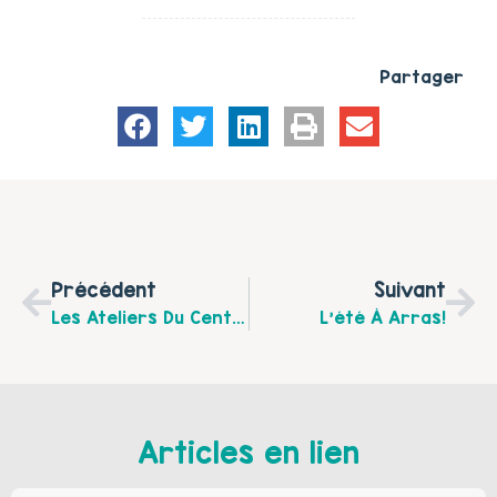
Partager
Précédent
Suivant
Les Ateliers Du Centre Socioculturel D’Achicourt "Des Racines Et Des Ailes" Avec L’action "Près De Chez Vous" De Cet Été Et Les Futures Actions De La Rentrée
L'été À Arras!
Articles en lien