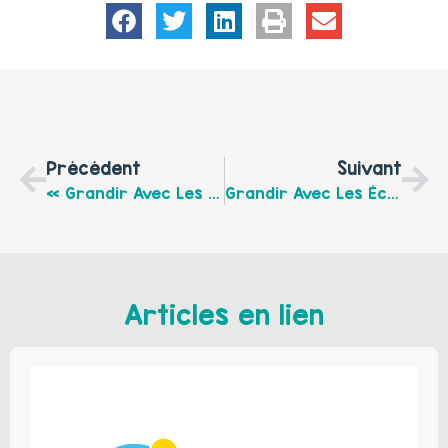
Précédent
Suivant
« Grandir Avec Les Écrans », La CCRA Vous Invite Le Mercredi 28 Septembre À L’écopôle Alimentaire De Vieille Eglise
Grandir Avec Les Écrans : Mercredi 28 Septembre À L’Ecopôle Alimentaire À Vieille-Eglise. Découvrez Le Programme…
Articles en lien