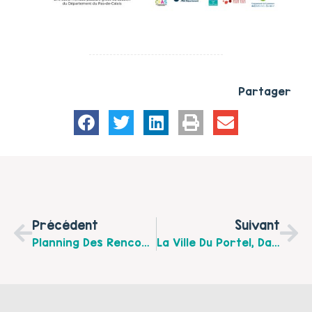
Partager
Précédent
Suivant
Planning Des Rencontres Familiales Pour Le Mois De Décembre 2025 Au Sein De L’Espace Tony Descharles -Association Centre Social Ferme Beaurepaire À Boulogne Sur Mer.
La Ville Du Portel, Dans Le Cadre De La Politique De La Ville Et En Partenariat Avec L’association SELF62, Met En Place Des Stages D’autodéfense Féministe À Destination Des Habitantes Des Quartiers Prioritaires.