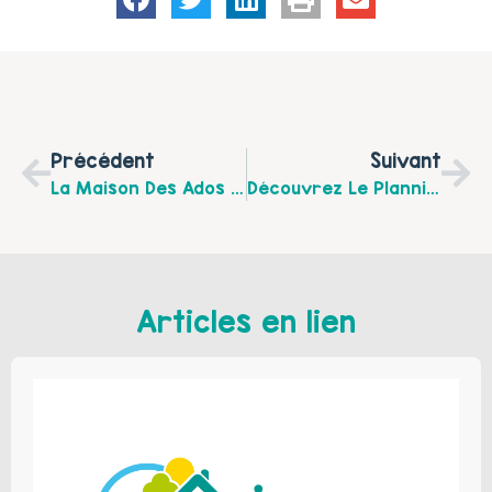
Précédent
Suivant
La Maison Des Ados Du Littoral Propose Le 9 Novembre 2023 De 9h À 12h Un Temps D’échanges Entre Professionnels Autour De La Thématique « Accompagner L’ado Dans La Gestion De Ses Émotions »
Découvrez Le Planning Des Actions Familles De La Maison Des Habitants Des Communes Du Frugeois Pour Le Mois D’octobre
Articles en lien