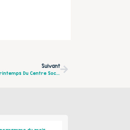
Suivant
Voici Le Programme Des Vacances De Printemps Du Centre Social Arras Ouest , Du Lundi 12 Au Vendredi 23 Avril.
rogramme du mois