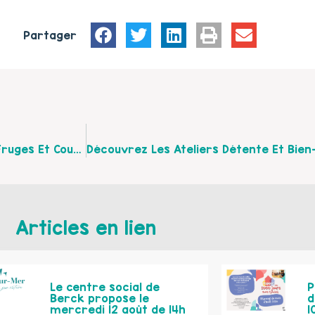
Partager
Les Prochaines Dates Des Cafés Des Parents Sur Fruges Et Coupelle-Neuve En Septembre 2025
Articles en lien
Le centre social de
P
Berck propose le
d
mercredi 12 août de 14h
1