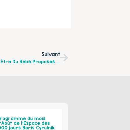
Suivant
Découvrez Les Ateliers Détente Et Bien-Être Du Bébé Proposés Par La Communauté De Communes Du Haut Pays Du Montreuil De Septembre À Décembre 2025
rogramme du mois
’Août de l’Espace des
000 jours Boris Cyrulnik