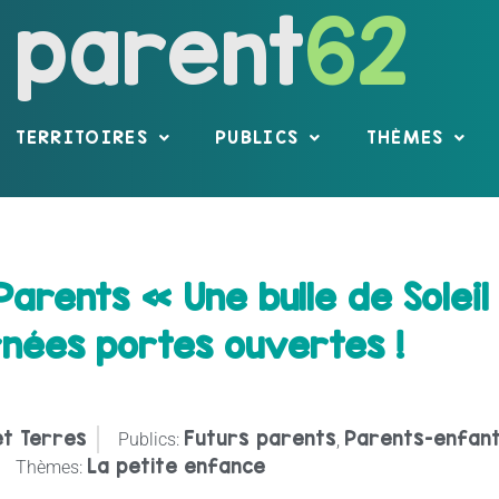
parent
62
TERRITOIRES
PUBLICS
THÈMES
Parents « Une bulle de Soleil
rnées portes ouvertes !
t Terres
Futurs parents
Parents-enfan
Publics:
,
La petite enfance
Thèmes: