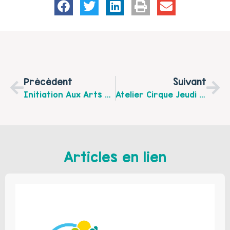
Précédent
Suivant
Initiation Aux Arts Du Cirque Du Mardi 4 Au Samedi 8 Août 2015 À Bezinghem Organisée Par Le Centre Socioculturel Intercommunal Du Canton D’Hucqueliers.
Atelier Cirque Jeudi 16 Juillet 2015 À 10 H À Guigny
Articles en lien