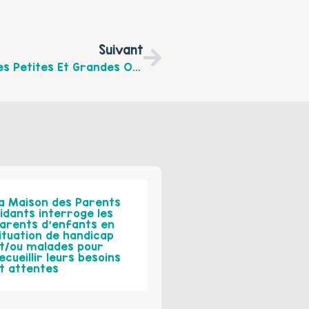
Suivant
La 7ème Édition Du Minuscule Festival Des Petites Et Grandes Oreilles, C’est Du 6 Au 14 Juin 2015 À Villeneuve D’Ascq
a Maison des Parents
idants interroge les
arents d’enfants en
ituation de handicap
t/ou malades pour
ecueillir leurs besoins
t attentes