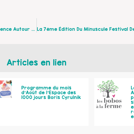
Le CSCI D’Aire Sur La Lys Vous Invite À Une Conférence Autour D’internet Le Vendredi 19 Juin 2015 Au Collège Jean Jaurès
Articles en lien
Programme du mois
L
d’Août de l’Espace des
A
1000 jours Boris Cyrulnik
p
s
e
r
e