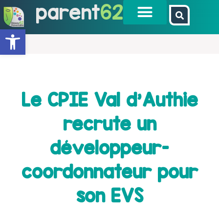
parent
62
Ouvrir la barre d’outils
Le CPIE Val d’Authie
recrute un
développeur-
coordonnateur pour
son EVS