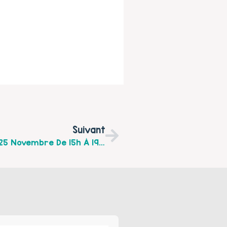
Suivant
Brisons Le Silence : Rendez-Vous Mardi 25 Novembre De 15h À 19h Au Centre Commercial Calais Cœur De Vie.