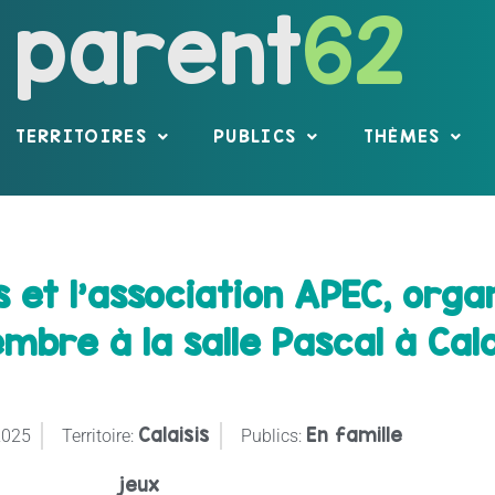
parent
62
TERRITOIRES
PUBLICS
THÈMES
s et l’association APEC, organ
mbre à la salle Pascal à Cala
Calaisis
En famille
2025
Territoire:
Publics:
jeux