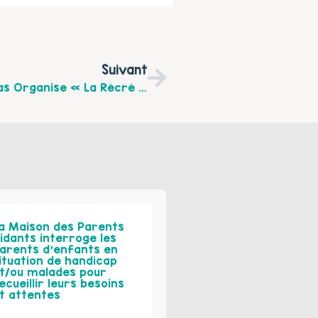
Suivant
Le Centre Social Nord Est Centre D’Arras Organise « La Récré Des Contes » Le Mercredi 31 Mai De 15h À 18h Au Beffroi D’Arras
a Maison des Parents
idants interroge les
arents d’enfants en
ituation de handicap
t/ou malades pour
ecueillir leurs besoins
t attentes