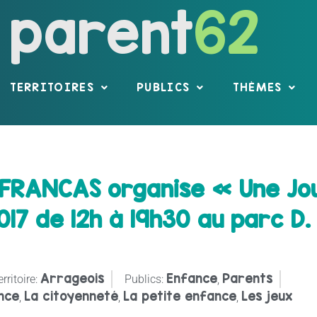
parent
62
TERRITOIRES
PUBLICS
THÈMES
s FRANCAS organise « Une Jo
2017 de 12h à 19h30 au parc D
Arrageois
Enfance
Parents
rritoire:
Publics:
,
nce
La citoyenneté
La petite enfance
Les jeux
,
,
,