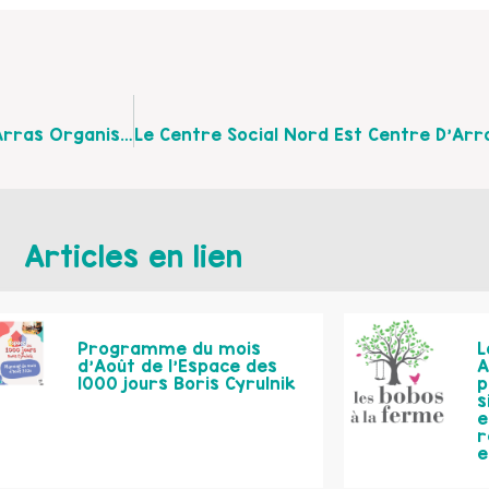
Le Centre Social Chanteclair De Saint Nicolas Lez Arras Organise Un Petit Déjeuner En Famille Le Dimanche 14 Mai 2017 De 7h30 À 10h30
Articles en lien
Programme du mois
L
d’Août de l’Espace des
A
1000 jours Boris Cyrulnik
p
s
e
r
e