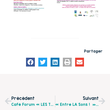
Partager
Précédent
Suivant
Café Forum « LES TROUBLES DYS » Vendredi 8 Décembre 2017 10 H – 17 H Au Centre Social Matisse À Calais
« Entre LA Sons ! » Retour En Image Sur Un Final Tout En Chanson !!