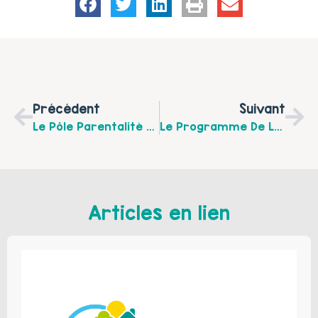
Précédent
Suivant
Le Pôle Parentalité Du Centre Social Municipal À Boulogne Sur Mer Invite Les Parents À Une Rencontre De Préparation : Les Activités Et Sorties Familiales De L’été 2016 Le Mardi 15 Mars 2016 À 13h45.
Le Programme De La Journée Internationale Des Femmes Du CIDFF De Boulogne Sur Mer.
Articles en lien