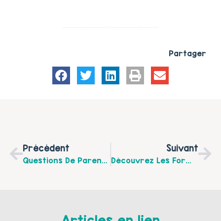
Partager
Précédent
Suivant
Questions De Parents: Mon Enfant Et L’école, Le Jeudi 18 Juin 2015 De 14h À 16h À La Maison De Quartier D’Ostrohove À Saint Martin Boulogne
Découvrez Les Formations Proposées Par Le Comité Régional D’Education Et De Promotion De La Santé Du Nord-Pas-De-Calais (COREPS)
Articles en lien