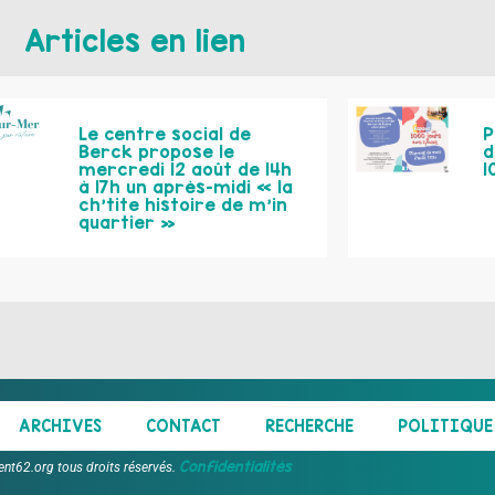
Articles en lien
Le centre social de
P
Berck propose le
d
mercredi 12 août de 14h
1
à 17h un après-midi « la
ch’tite histoire de m’in
quartier »
ARCHIVES
CONTACT
RECHERCHE
POLITIQUE 
Confidentialités
ent62.org tous droits réservés.