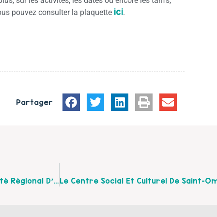
lus, sur les activités, les dates ou encore les tarifs,
ici
ous pouvez consulter la plaquette
.
Partager
Découvrez Les Formations Proposées Par Le Comité Régional D’Education Et De Promotion De La Santé Du Nord-Pas-De-Calais (COREPS)