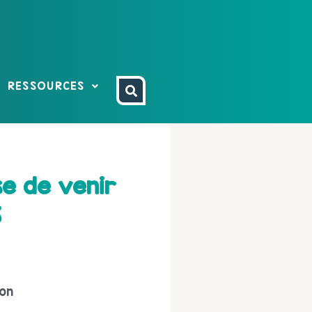
RESSOURCES
se de venir
5
ion