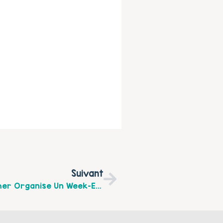
Suivant
Le Centre Social Et Culturel De Saint-Omer Organise Un Week-End En Famille À Lisbourg Du 1 Au 2 Août