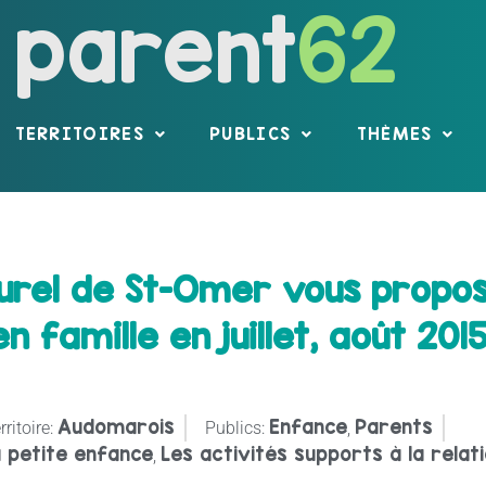
parent
62
TERRITOIRES
PUBLICS
THÈMES
lturel de St-Omer vous propo
n famille en juillet, août 201
Audomarois
Enfance
Parents
rritoire:
Publics:
,
 petite enfance
Les activités supports à la relat
,