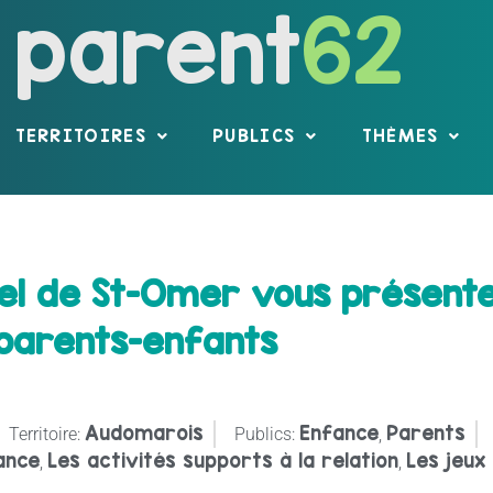
parent
62
TERRITOIRES
PUBLICS
THÈMES
rel de St-Omer vous présente
parents-enfants
Audomarois
Enfance
Parents
Territoire:
Publics:
,
ance
Les activités supports à la relation
Les jeux
,
,