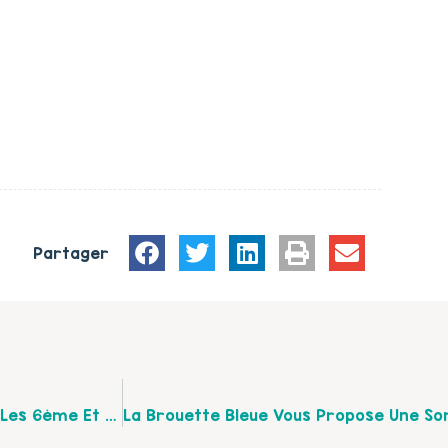
03.21.93.59.91
Centre Social et Culturel de Saint Omer
Rue de Longueville, allée des sports
62500 SAINT OMER
Partager
P’tit Déj’ Au Collège De La Morinie À St-Omer Pour Les 6ème Et Leurs Parents