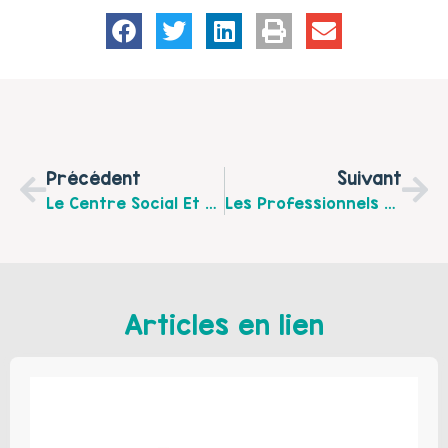
Précédent
Suivant
Le Centre Social Et Culturel De St-Omer Vous Propose Une Sortie Famille Le 25 Novembre 2017 !
Les Professionnels Du Réseau Parentalité 62 De L’Audomarois Vous Invitent À Un Ciné-Débat Autour De L’Adolescence Le 23 Novembre 2017
Articles en lien