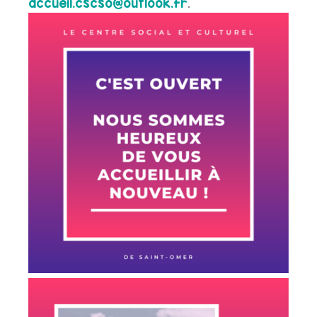
accueil.cscso@outlook.fr
.