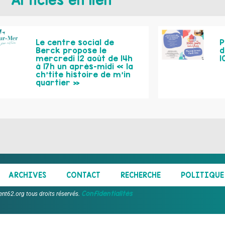
Articles en lien
Le centre social de
P
Berck propose le
d
mercredi 12 août de 14h
1
à 17h un après-midi « la
ch’tite histoire de m’in
quartier »
ARCHIVES
CONTACT
RECHERCHE
POLITIQUE 
Confidentialités
ent62.org tous droits réservés.