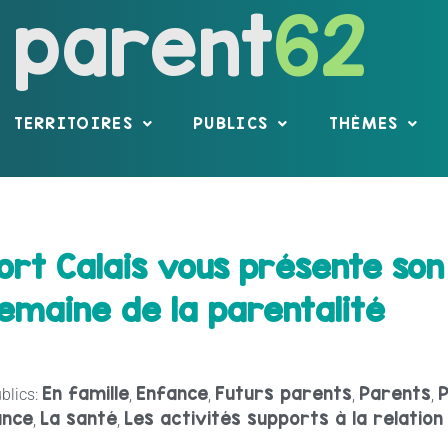
parent
62
TERRITOIRES
PUBLICS
THÈMES
Fort Calais vous présente s
semaine de la parentalité
En famille
Enfance
Futurs parents
Parents
P
blics:
,
,
,
,
ance
La santé
Les activités supports à la relation
,
,