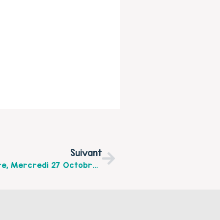
Suivant
Après-Midi Bien-Être Avec Espace Centre, Mercredi 27 Octobre À La Salle Louise Pollet À Calais