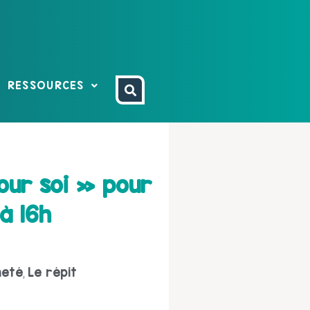
RESSOURCES
our soi » pour
à 16h
neté
Le répit
,