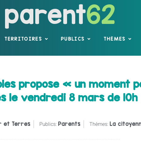
parent
62
TERRITOIRES
PUBLICS
THÈMES
aples propose « un moment p
 le vendredi 8 mars de 10h 
 et Terres
Parents
La citoyen
Publics:
Thèmes: