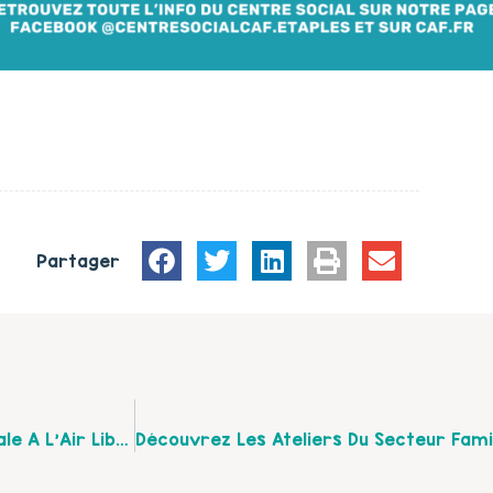
Partager
Découvrez Le Programme De L’Espace De Vie Sociale A L’Air Libre De Ruisseauville De Février À Mai 2024