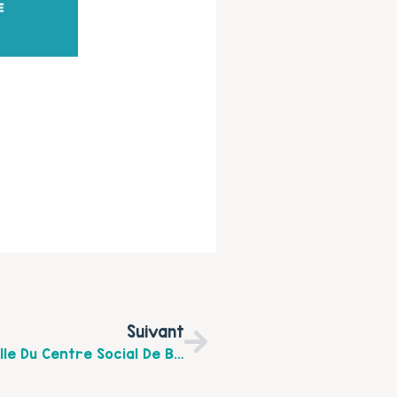
Suivant
Découvrez Les Ateliers Du Secteur Famille Du Centre Social De Berck : Café Des Parents, Ateliers Créatifs Et Ateliers Cuisine