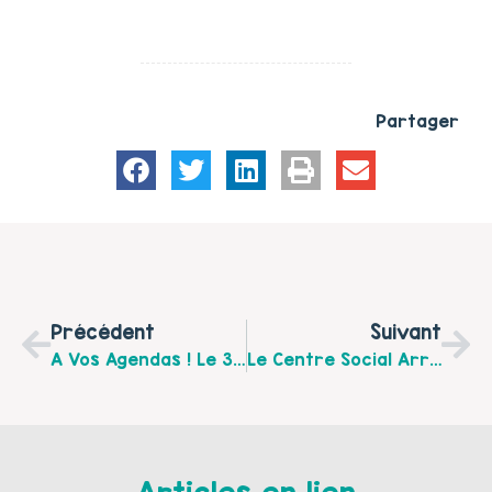
Partager
Précédent
Suivant
A Vos Agendas ! Le 3 Juin 2016, Colloque "En Chemin Vers L’égalité Dès La Petite Enfance" À Lille
Le Centre Social Arras Sud Organise Chaque Mercredi De 14h À 16h À La Maison Du Projet "A Chaque Rue Sa Bébête!!!"