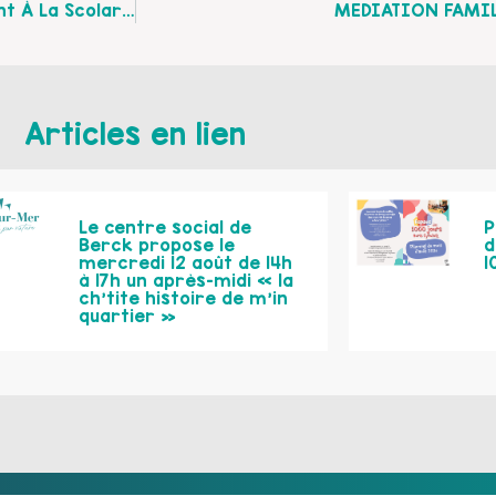
Dans Le Cadre Du Contrat Local D’Accompagnement À La Scolarité (CLAS) Et Accueil Collectif De Mineurs (ACM) Le Centre Social A Travaillé Sur La « Fabrication D’un Hologramme «
MEDIATION FAMILI
Articles en lien
Le centre social de
P
Berck propose le
d
mercredi 12 août de 14h
1
à 17h un après-midi « la
ch’tite histoire de m’in
quartier »