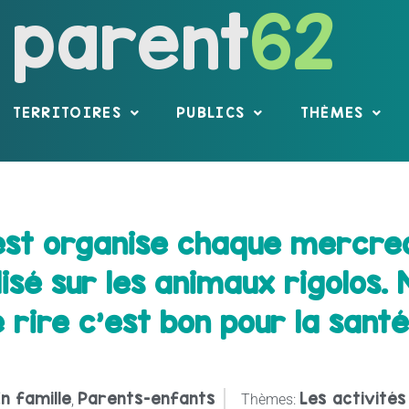
parent
62
TERRITOIRES
PUBLICS
THÈMES
est organise chaque mercred
isé sur les animaux rigolos. N
 rire c’est bon pour la santé
n famille
Parents-enfants
Les activités
,
Thèmes: