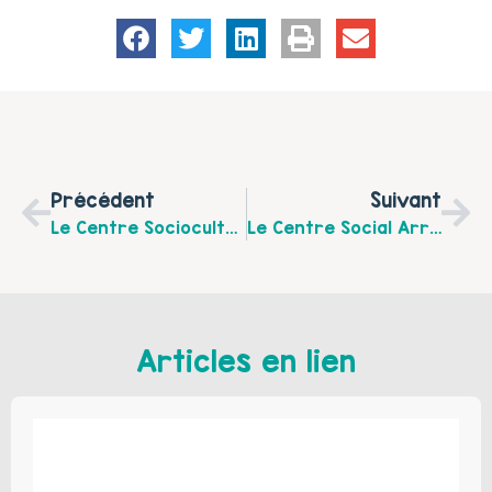
Précédent
Suivant
Le Centre Socioculturel D’Achicourt Propose De Nombreux Ateliers Parents/Enfants Tout Au Long De L’année. Venez Les Découvrir!
Le Centre Social Arras Ouest Organise Des Ateliers « Bébé Nageur »
Articles en lien