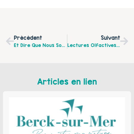
Précédent
Suivant
Et Dire Que Nous Sommes Égaux ! Vernissage De L’exposition Mercredi 29 Juin 2022 À 18 H 30 À Harnes
Lectures Olfactives Au Louvre Lens Cet Été Dans Le Cadre De Parc En Fête
Articles en lien