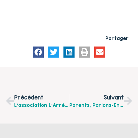
Partager
Précédent
Suivant
L’association L’Arrêt-Création Vous Propose Le Programme De Ses Activités De Janvier À Mars 2017 Sur Fléchin
Parents, Parlons-En ! Mardi 7 Février À La Maison De Quartier St-Exupéry De St-Omer