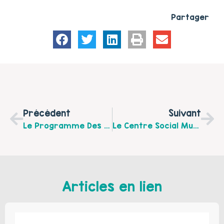
Partager
Précédent
Suivant
Le Programme Des Animations Familles Du Centre Social Centre À Saint Martin Boulogne.
Le Centre Social Municipal À Boulogne Sur Mer Propose Les Ateliers "Babimusicos" Les Mardis 17 Et 24 Mai, Les 14 Et 21 Juin De 9h45 À 10h45.
Articles en lien