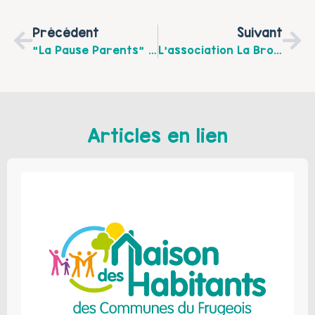
Précédent
Suivant
"La Pause Parents" Les Jeudis Une Fois Tous Les 15 Jours De 16h À 17h30 Salle De Relaxation Du Collège Jean Jaurès À Aire Sur La Lys
L’association La Brouette Bleue Vous Propose Différentes Activités Courant Octobre 2015 Sur Le Secteur De Fauquembergues
Articles en lien