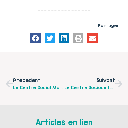
Partager
Précédent
Suivant
Le Centre Social Marlborough Crée "les Parents, Passeurs D'histoires" Un Programme D'ateliers Parentalité Autour Du Livre.
Le Centre Socioculturel Audrey Bartier Vous Présente Ses Animations Familiales Du Mois De Septembre 2016
Articles en lien