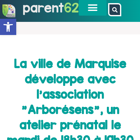
parent
62
Ouvrir la barre d’outils
La ville de Marquise
développe avec
l'association
"Arborésens", un
atelier prénatal le