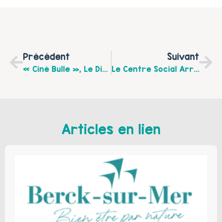
Précédent
Suivant
« Ciné Bulle », Le Dimanche 28 Janvier 2018 À 14h Au Cinémovida À Arras
Le Centre Social Arras Ouest Propose Plusieurs Ateliers Dans Le Cadre Son Action « Café Poussette » Pendant Les Mois De Janvier Et Février
Articles en lien